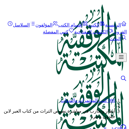
الرئيسية
الكتب
أقسام الكتب
المؤلفون
السلاسل
القرون
الكلمات المفتاحية
كتبي المفضلة
البحث
080 كتب المؤتمرات والندوات
/
أنظار وتجارب في مباشرة نصوص التراث من كتاب العبر لابن
خلدون وغيره