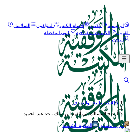
الرئيسية
الكتب
أقسام الكتب
المؤلفون
السلاسل
القرون
الكلمات المفتاحية
كتبي المفضلة
البحث
415 كتب النحو والصرف
/
أوضح المسالك إلى ألفية ابن مالك - ت: عبد الحميد
الرق المنشور
المكتبة الشاملة