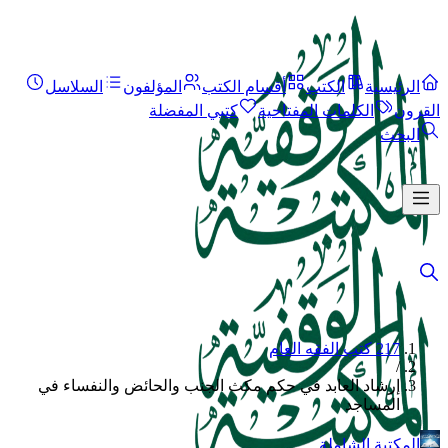
الرئيسية
الكتب
أقسام الكتب
المؤلفون
السلاسل
القرون
الكلمات المفتاحية
كتبي المفضلة
البحث
217 كتب الفقه العام
/
إرشاد العابد في حكم مكث الجنب والحائض والنفساء في
المساجد
المكتبة الشاملة