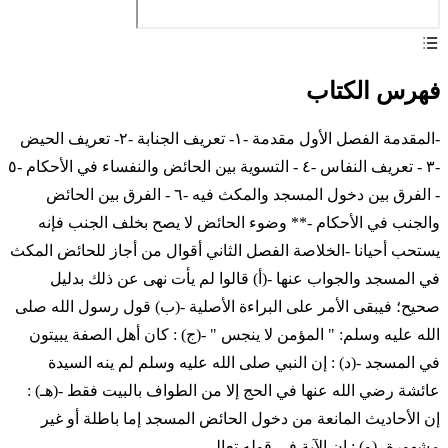
فهرس الكتاب
-المقدمة الفصل الأول مقدمة -١- تعريف الجنابة -٢- تعريف الحيض
-٣ - تعريف النفاس -٤ - التسوية بين الحائض والنفساء في الأحكام -٥
- الفرق بين دخول المسجد والمكث فيه -٦ - الفرق بين الحائض
والجنب في الأحكام -** وضوء الحائض لا يصح بخلف الجنب فإنه
يستحب أحيانا -الخلاصة الفصل الثاني أقوال من أجاز للحائض المكث
في المسجد والجواب عنها -(أ) قالوا لم يأت نهى عن ذلك بدليل
صحيح؛ فيبقى الأمر على البراءة الأصلية -(ب) قول رسول الله صلى
الله عليه وسلم: " المؤمن لا ينجس " -(ج) : كان أهل الصفة يبيتون
في المسجد -(د) : إن النبي صلى الله عليه وسلم لم ينه السيدة
عائشة رضي الله عنها في الحج إلا من الطواف بالبيت فقط -(هـ) :
إن الأحاديث المانعة من دخول الحائض المسجد إما باطلة أو غير
مشهورة -(و) : إن الآية في قوله تعالى