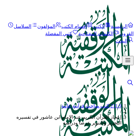
الرئيسية
الكتب
أقسام الكتب
المؤلفون
السلاسل
القرون
الكلمات المفتاحية
كتبي المفضلة
البحث
211.9 كتب مباحث قرآنية عامة
/
إعجاز القرآن الكريم عند الإمام ابن عاشور في تفسيره
التحرير والتنوير عرضا ودراسة