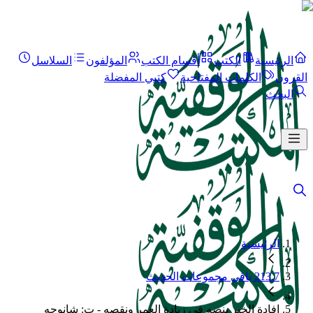
الرئيسية
الكتب
أقسام الكتب
المؤلفون
السلاسل
القرون
الكلمات المفتاحية
كتبي المفضلة
البحث
الرئيسية
213.7 باقي مجموعات الحديث
إفادة الخبر بنصه في زيادة العمر ونقصه - ت: شانوحه