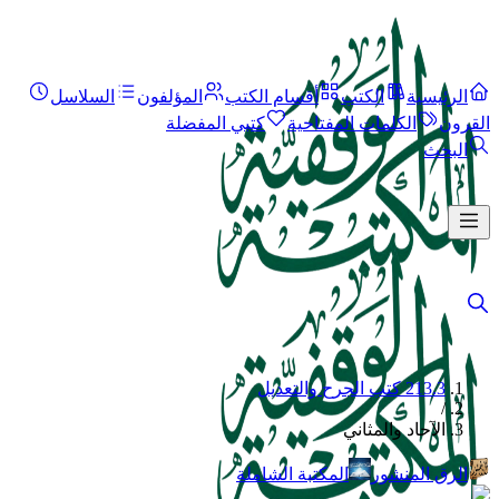
الرئيسية
الكتب
أقسام الكتب
المؤلفون
السلاسل
القرون
الكلمات المفتاحية
كتبي المفضلة
البحث
213.3 كتب الجرح والتعديل
/
الآحاد والمثاني
الرق المنشور
المكتبة الشاملة