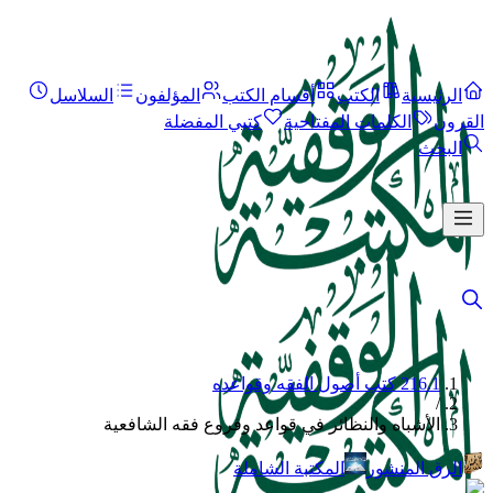
الرئيسية
الكتب
أقسام الكتب
المؤلفون
السلاسل
القرون
الكلمات المفتاحية
كتبي المفضلة
البحث
216.1 كتب أصول الفقه وقواعده
/
الأشباه والنظائر في قواعد وفروع فقه الشافعية
الرق المنشور
المكتبة الشاملة