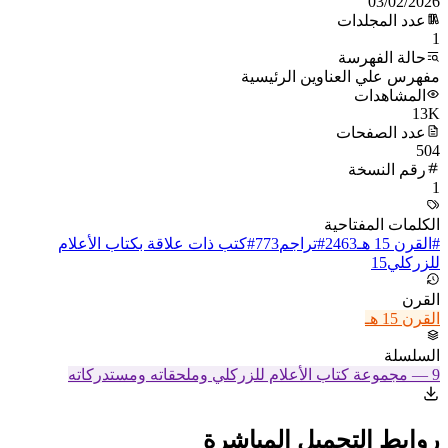
03/02/2026
عدد المجلدات
1
حالة الفهرسة
مفهرس علي العناوين الرئيسية
المشاهدات
13K
عدد الصفحات
504
رقم النسخة
1
الكلمات المفتاحية
#
القرن 15 هـ
2463
#
تراجم
773
#
كتب ذات علاقة بكتاب الأعلام
للزركلي
15
القرن
القرن 15 هـ
السلسلة
9
—
مجموعة كتاب الأعلام للزركلي وملحقاته ومستدركاته
روابط التحميل المباشرة