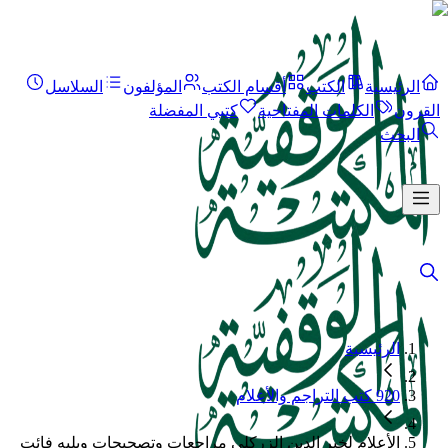
الرئيسية
الكتب
أقسام الكتب
المؤلفون
السلاسل
القرون
الكلمات المفتاحية
كتبي المفضلة
البحث
الرئيسية
920 كتب التراجم والأعلام
الأعلام لخير الدين الزركلي مراجعات وتصحيحات ويليه فائت