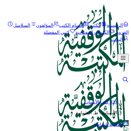
الرئيسية
الكتب
أقسام الكتب
المؤلفون
السلاسل
القرون
الكلمات المفتاحية
كتبي المفضلة
البحث
929 كتب الأنساب
/
الأنساب - ط. العثمانية
المكتبة الشاملة