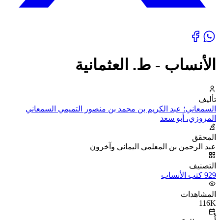
الأنساب - ط. العثمانية
تأليف
السمعاني؛ عبد الكريم بن محمد بن منصور التميمي السمعاني
المروزي، أبو سعد
المحقق
عبد الرحمن بن المعلمي اليماني وآخرون
التصنيف
929 كتب الأنساب
المشاهدات
116K