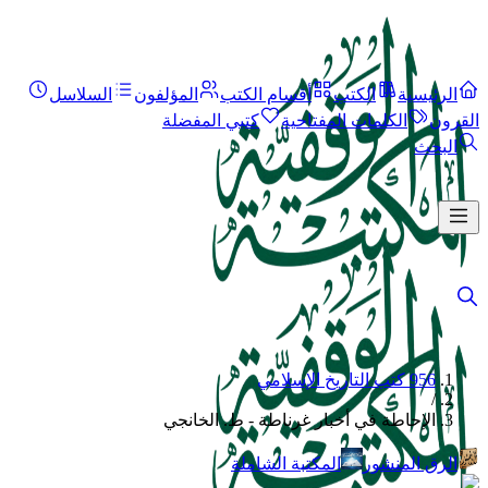
الرئيسية
الكتب
أقسام الكتب
المؤلفون
السلاسل
القرون
الكلمات المفتاحية
كتبي المفضلة
البحث
956 كتب التاريخ الإسلامي
/
الإحاطة في أخبار غرناطة - ط. الخانجي
الرق المنشور
المكتبة الشاملة