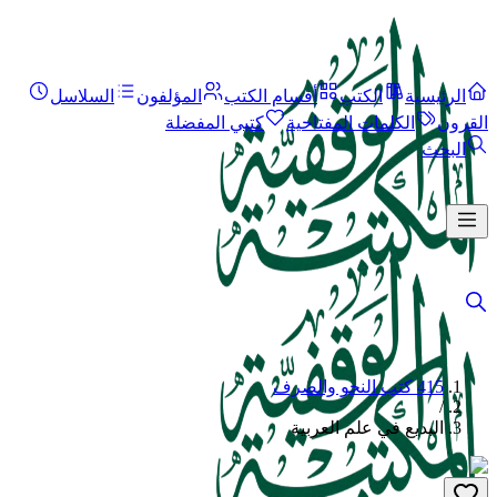
الرئيسية
الكتب
أقسام الكتب
المؤلفون
السلاسل
القرون
الكلمات المفتاحية
كتبي المفضلة
البحث
415 كتب النحو والصرف
/
البديع في علم العربية