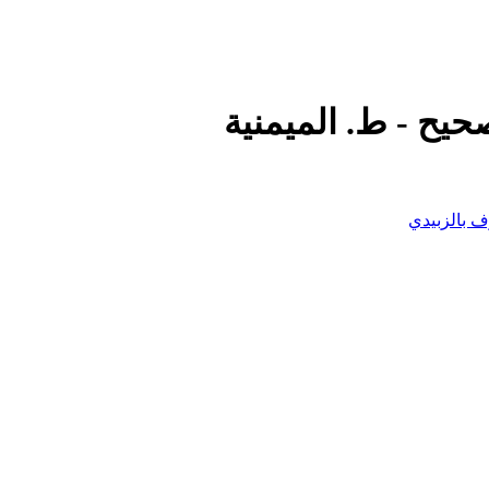
حيح - ط. الميمنية
ف بالزبيدي