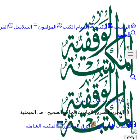
الرئيسية
الكتب
أقسام الكتب
المؤلفون
السلاسل
القر
البحث
213.4 كتب الكتب الستة
/
التجريد الصريح لأحاديث الجامع الصحيح - ط. الميمنية
الكتاب المسموع
الرق المنشور
المكتبة الشاملة