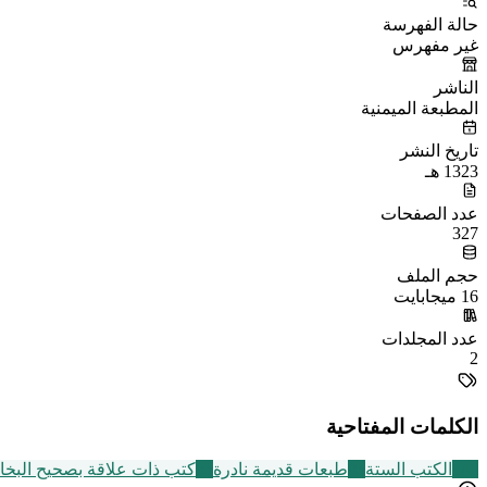
حالة الفهرسة
غير مفهرس
الناشر
المطبعة الميمنية
تاريخ النشر
1323 هـ
عدد الصفحات
327
حجم الملف
16 ميجابايت
عدد المجلدات
2
الكلمات المفتاحية
141
الكتب الستة
95
طبعات قديمة نادرة
95
كتب ذات علاقة بصحيح البخا