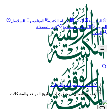
الرئيسية
الكتب
أقسام الكتب
المؤلفون
السلاسل
القرون
الكلمات المفتاحية
كتبي المفضلة
البحث
080 كتب المؤتمرات والندوات
/
التحقيق النقدي للمخطوطات التاريخ القواعد والمشكلات