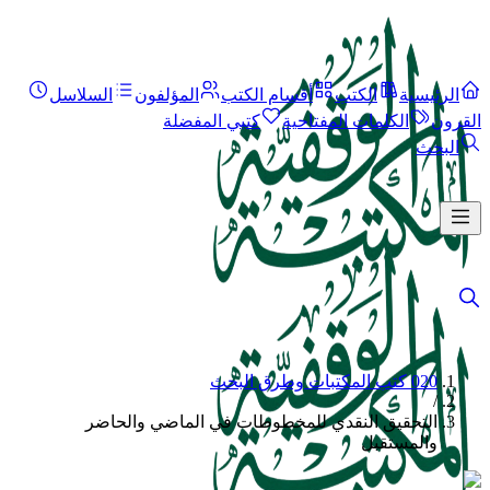
الرئيسية
الكتب
أقسام الكتب
المؤلفون
السلاسل
القرون
الكلمات المفتاحية
كتبي المفضلة
البحث
020 كتب المكتبات وطرق البحث
/
التحقيق النقدي للمخطوطات في الماضي والحاضر
والمستقبل