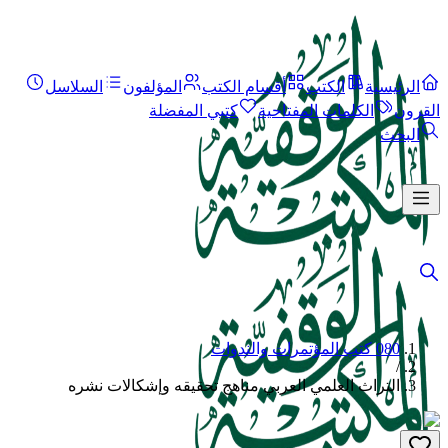
الرئيسية
الكتب
أقسام الكتب
المؤلفون
السلاسل
القرون
الكلمات المفتاحية
كتبي المفضلة
البحث
080 كتب المؤتمرات والندوات
/
التراث العلمي العربي مناهج تحقيقه وإشكالات نشره