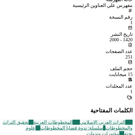
مفهرس علي العناوين الرئيسية
رقم النسخة
1
تاريخ النشر
1420 - 2000
عدد الصفحات
251
حجم الملف
15 ميجابايت
عدد المجلدات
1
الكلمات المفتاحية
252
التراث العربي الإسلامي
188
المخطوطات العربية
60
تحقيق التراث
والمخطوطات
6
سلسلة: ندوة قضايا المخطوطات
40
علوم
بحتة
72
مؤتمرات وندوات