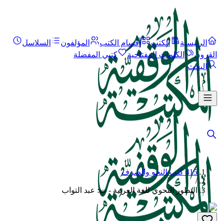
الرئيسية
الكتب
أقسام الكتب
المؤلفون
السلاسل
القرون
الكلمات المفتاحية
كتبي المفضلة
البحث
415 كتب النحو والصرف
/
التطور النحوي للغة العربية - ت: عبد التواب