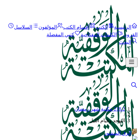
الرئيسية
الكتب
أقسام الكتب
المؤلفون
السلاسل
القرون
الكلمات المفتاحية
كتبي المفضلة
البحث
218.2 مكتبة شهر رمضان
/
التهجد وقيام الليل
الرق المنشور