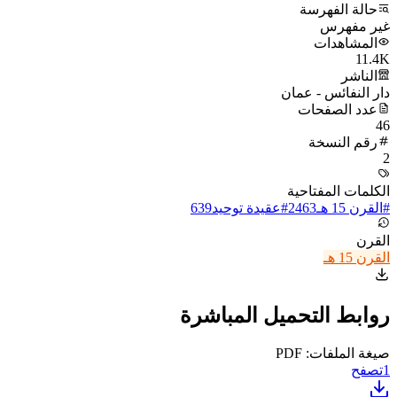
حالة الفهرسة
غير مفهرس
المشاهدات
11.4K
الناشر
دار النفائس - عمان
عدد الصفحات
46
رقم النسخة
2
الكلمات المفتاحية
#
القرن 15 هـ
2463
#
عقيدة توحيد
639
القرن
القرن 15 هـ
روابط التحميل المباشرة
صيغة الملفات: PDF
1
تصفح