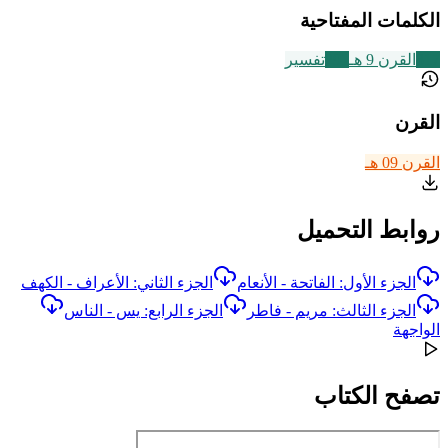
الكلمات المفتاحية
317
القرن 9 هـ
291
تفسير
القرن
القرن 09 هـ
روابط التحميل
الجزء الأول: الفاتحة - الأنعام
الجزء الثاني: الأعراف - الكهف
الجزء الثالث: مريم - فاطر
الجزء الرابع: يس - الناس
الواجهة
تصفح الكتاب