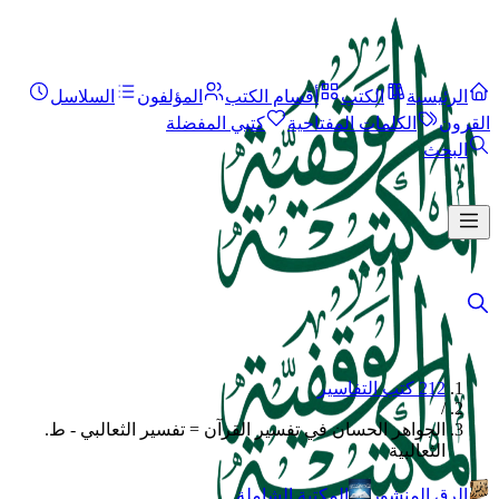
الرئيسية
الكتب
أقسام الكتب
المؤلفون
السلاسل
القرون
الكلمات المفتاحية
كتبي المفضلة
البحث
212 كتب التفاسير
/
الجواهر الحسان في تفسير القرآن = تفسير الثعالبي - ط.
الثعالبية
الرق المنشور
المكتبة الشاملة