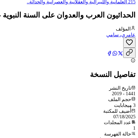
215 العلمانية والليبرالية والعقلانية والعصرانية والحداثة..
الحداثيون العرب والعدوان على السنة النبوية 
المؤلف
عامري، سامي
تفاصيل النسخة
تاريخ النشر
1441 - 2019
حجم الملف
3 ميجابايت
أُضيف للمكتبة
07/18/2025
عدد المجلدات
1
حالة الفهرسة