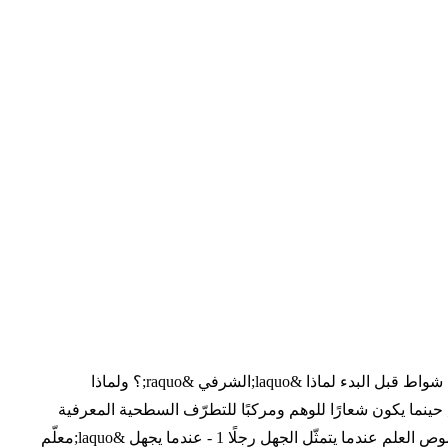
الحداثيون العرب والعدوان على السنة النبوية عبد المجيد الشرفي نموذجا دعاء ورجاء الإهداء الشيخ المحدّث الأستاذ الدكتور الحسين بن محمد شواط قبل البدء لماذا &laquo;الشرفي &raquo;؟ ولماذا
laqu;السنة&raquo;؟ لماذا الشرفي لماذا السنّة الشرفي على المِحك مكر الليل والنهار مشروع .. لم يُشرع فيه بعد &laquo;المنهج &raquo; حينما يكون شعارًا للوهم ومركبًا للتطرّف السطحية المعرفية
المعرفة السطحية بالأديان المعرفة السطحية بالفقه قراءة للواقع أم انعكاس للآمال عندما يضجّ &laquo;علم الحديث &raquo; من الحديث لصوص العلم عندما يتمثّل الجهل رجلًا 1 - عندما يجهل &laquo;معلّم