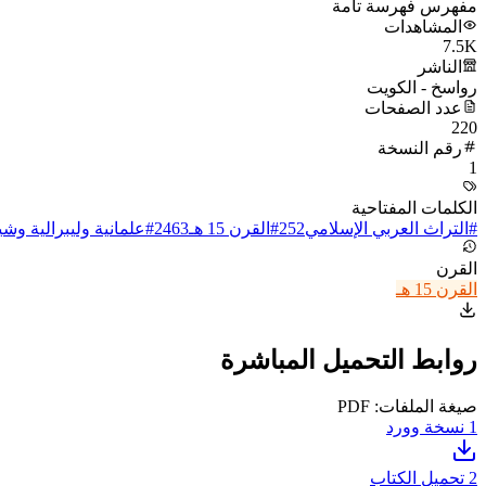
مفهرس فهرسة تامة
المشاهدات
7.5K
الناشر
رواسخ - الكويت
عدد الصفحات
220
رقم النسخة
1
الكلمات المفتاحية
#
التراث العربي الإسلامي
252
#
القرن 15 هـ
2463
#
علمانية وليبرالية وش
القرن
القرن 15 هـ
روابط التحميل المباشرة
صيغة الملفات: PDF
1
نسخة وورد
2
تحميل الكتاب