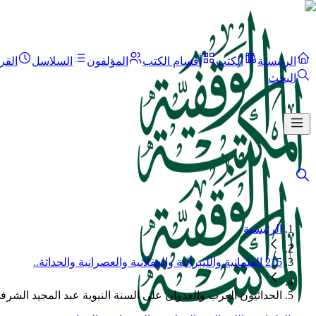
الرئيسية
الكتب
أقسام الكتب
المؤلفون
السلاسل
القر
البحث
الرئيسية
215 العلمانية والليبرالية والعقلانية والعصرانية والحداثة..
الحداثيون العرب والعدوان على السنة النبوية عبد المجيد الشرف