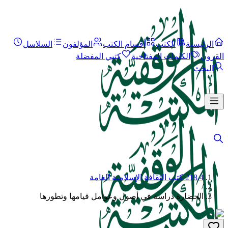
الرئيسية
الكتب
أقسام الكتب
المؤلفون
السلاسل
القرون
الكلمات المفتاحية
كتبي المفضلة
البحث
218.4 كتب الثقافة الإسلامية العامة
/
الحضارة دراسة في أصول وعوامل قيامها وتطورها