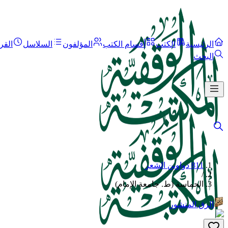
الرئيسية
الكتب
أقسام الكتب
المؤلفون
السلاسل
القر
البحث
811 دواوين الشعر
/
الحماسة (ط. جامعة الإمام)
الرق المنشور