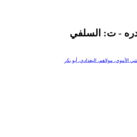
دره - ت: السلفي
رشي الأموي، مولاهم، البغدادي، أبو بكر