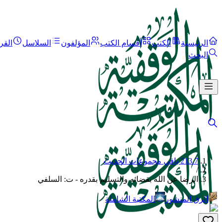
الرئيسية
الكتب
أقسام الكتب
المؤلفون
السلاسل
القر
البحث
213.7 باقي مجموعات الحديث
/
الرضا عن الله بقضائه والتسليم بقدره - ت: السلفي
الرق المنشور
المكتبة الشاملة