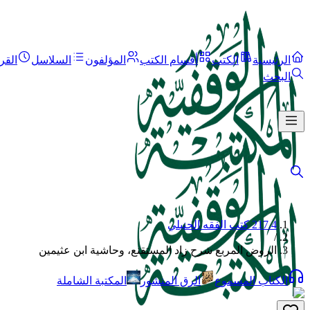
الرئيسية
الكتب
أقسام الكتب
المؤلفون
السلاسل
القر
البحث
217.4 كتب الفقه الحنبلي
/
الروض المربع شرح زاد المستقنع، وحاشية ابن عثيمين
الكتاب المسموع
الرق المنشور
المكتبة الشاملة