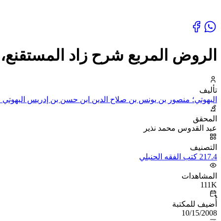
الروض المربع شرح زاد المستقنع، 
تأليف
البهوتي؛ منصور بن يونس بن صلاح الدين ابن حسن بن إدريس البهوتي ا
المحقق
عبد القدوس محمد نذير
التصنيف
217.4 كتب الفقه الحنبلي
المشاهدات
111K
أُضيف للمكتبة
10/15/2008