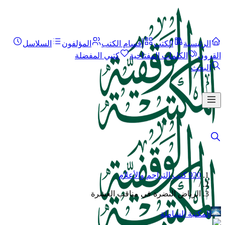
الرئيسية
الكتب
أقسام الكتب
المؤلفون
السلاسل
القرون
الكلمات المفتاحية
كتبي المفضلة
البحث
920 كتب التراجم والأعلام
/
الرياض النضرة في مناقب العشرة
المكتبة الشاملة