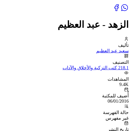
الزهد - عبد العظيم
تأليف
سعيد عبد العظيم
التصنيف
218.1 كتب التزكية والأخلاق والآداب
المشاهدات
9.4K
أُضيف للمكتبة
06/01/2016
حالة الفهرسة
غير مفهرس
تاريخ النشر