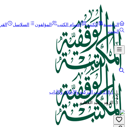
الرئيسية
الكتب
أقسام الكتب
المؤلفون
السلاسل
القر
البحث
218.1 كتب التزكية والأخلاق والآداب
/
الزهد - عبد العظيم