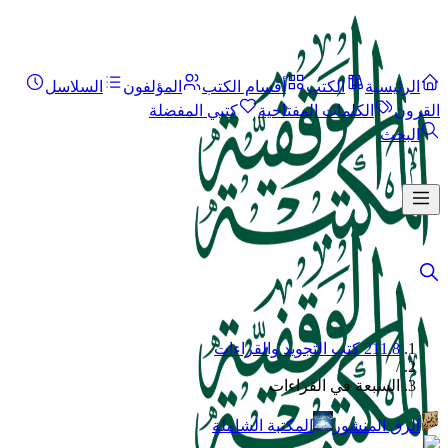
الرئيسية
الكتب
أقسام الكتب
المؤلفون
السلاسل
القرون
الكلمات المفتاحية
كتبي المفضلة
البحث
211.8 كتب التجويد والقراءات
/
السبعة في القراءات
الرق المنشور
المكتبة الشاملة