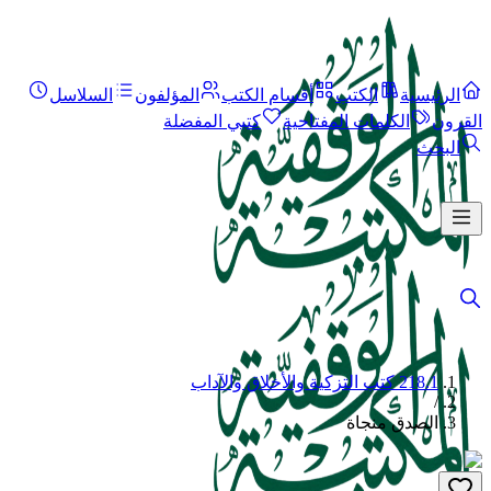
الرئيسية
الكتب
أقسام الكتب
المؤلفون
السلاسل
القرون
الكلمات المفتاحية
كتبي المفضلة
البحث
218.1 كتب التزكية والأخلاق والآداب
/
الصدق منجاة