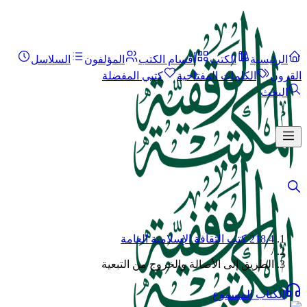
الرئيسية
الكتب
أقسام الكتب
المؤلفون
السلاسل
القرون
الكلمات المفتاحية
كتبي المفضلة
البحث
218.4 كتب الثقافة الإسلامية العامة
/
الطريق إلى الأصالة والخروج من التبعية
الكتاب المسموع