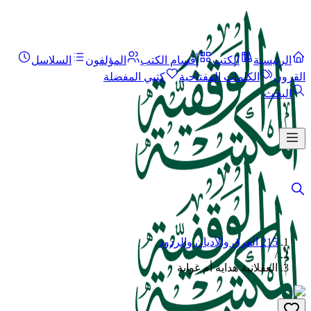
الرئيسية
الكتب
أقسام الكتب
المؤلفون
السلاسل
القرون
الكلمات المفتاحية
كتبي المفضلة
البحث
215 الفرق والأديان والردود
/
العقلانية هداية أم غواية