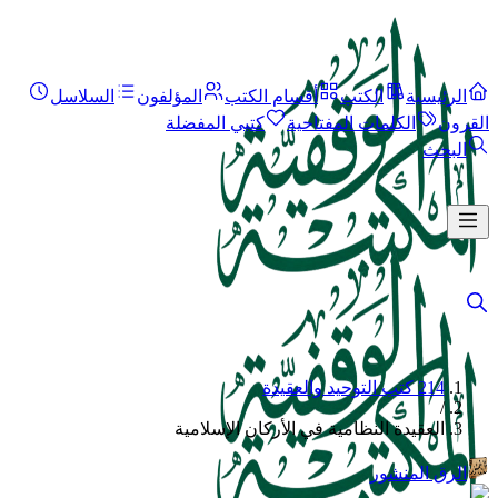
الرئيسية
الكتب
أقسام الكتب
المؤلفون
السلاسل
القرون
الكلمات المفتاحية
كتبي المفضلة
البحث
214 كتب التوحيد والعقيدة
/
العقيدة النظامية في الأركان الإسلامية
الرق المنشور