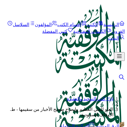
الرئيسية
الكتب
أقسام الكتب
المؤلفون
السلاسل
القرون
الكلمات المفتاحية
كتبي المفضلة
البحث
214 كتب التوحيد والعقيدة
/
العلو للعلي العظيم وإيضاح صحيح الأخبار من سقيمها - ط.
الأوقاف السعودية
الرق المنشور
المكتبة الشاملة