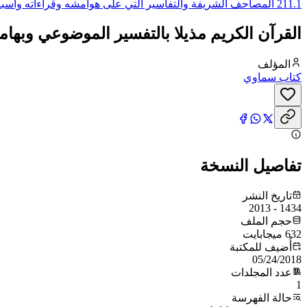
211.1 المصاحف الشريفة والتفاسير التي على هوامشه وقراءاته وأسباب نزوله..الخ
القرآن الكريم مذيلا بالتفسير الموضوعي وبها
المؤلف
كتاب سماوي
تفاصيل النسخة
تاريخ النشر
1434 - 2013
حجم الملف
632 ميجابايت
أُضيف للمكتبة
05/24/2018
عدد المجلدات
1
حالة الفهرسة