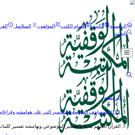
الرئيسية
الكتب
أقسام الكتب
المؤلفون
السلاسل
القر
البحث
الرئيسية
211.1 المصاحف الشريفة والتفاسير التي على هوامشه وقراءاته وأسباب نزوله..الخ
القرآن الكريم مذيلا بالتفسير الموضوعي وبهامشه تفسير كلمات 