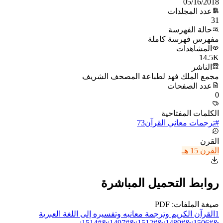
05/16/2018
عدد المجلدات
31
حالة الفهرسة
مفهرس فهرسة كاملة
المشاهدات
14.5K
الناشر
مجمع الملك فهد لطباعة المصحف الشريف
عدد الصفحات
0
الكلمات المفتاحية
#
ترجمات معاني القرآن
73
القرن
القرن 15 هـ
روابط التحميل المباشرة
صيغة الملفات: PDF
1
القرآن الكريم وترجمة معانيه وتفسيره إلى اللغة العبرية
&#1506;&#1489;&#1512;&#1497;&#1514;