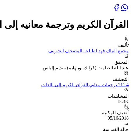
القرآن الكريم وترجمة معانيه إلى اللغة ا
تأليف
مجمع الملك فهد لطباعة المصحف الشريف
المحقق
عبد الله الصامت (فرانك بوبنهايم) - نديم إلياس
التصنيف
211.4 ترجمات معاني القرآن الكريم إلى اللغات
المشاهدات
18.3K
أُضيف للمكتبة
05/16/2018
حالة الفهرسة