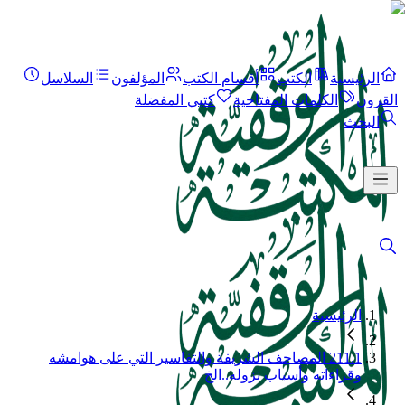
الرئيسية
الكتب
أقسام الكتب
المؤلفون
السلاسل
القرون
الكلمات المفتاحية
كتبي المفضلة
البحث
الرئيسية
211.1 المصاحف الشريفة والتفاسير التي على هوامشه
وقراءاته وأسباب نزوله..الخ