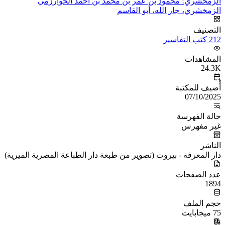
الزمخشري؛ محمود بن عمر بن محمد بن أحمد الخوارزمي
الزمخشري، جار الله، أبو القاسم
التصنيف
212 كتب التفاسير
المشاهدات
24.3K
أُضيف للمكتبة
07/10/2025
حالة الفهرسة
غير مفهرس
الناشر
دار المعرفة - بيروت (تصوير من طبعة دار الطباعة المصرية الميرية)
عدد الصفحات
1894
حجم الملف
75 ميجابايت