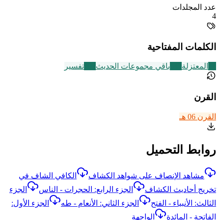
عدد المجلدات
4
الكلمات المفتاحية
14
المعتزلة
542
باقي مجموعات الحديث
291
تفسير
القرن
القرن 06 هـ
روابط التحميل
مشاهد الإنصاف على شواهد الكشاف
الكافي الشاف في
تخريج أحاديث الكشاف
الجزء الرابع: الحجرات - الناس
الجزء
الثالث: الأنبياء - الفتح
الجزء الثاني: الأنعام - طه
الجزء الأول:
الفاتحة - المائدة
الواجهة