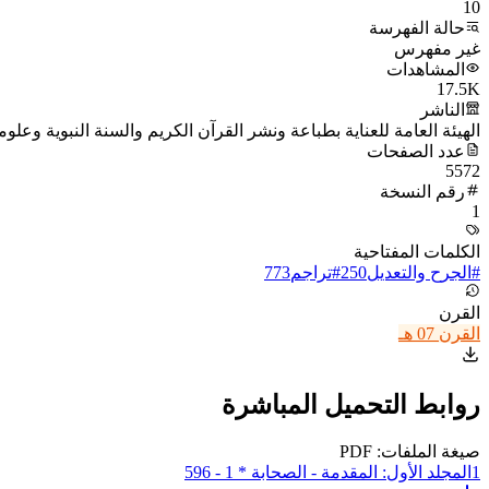
10
حالة الفهرسة
غير مفهرس
المشاهدات
17.5K
الناشر
الهيئة العامة للعناية بطباعة ونشر القرآن الكريم والسنة النبوية وعلوم
عدد الصفحات
5572
رقم النسخة
1
الكلمات المفتاحية
#
الجرح والتعديل
250
#
تراجم
773
القرن
القرن 07 هـ
روابط التحميل المباشرة
صيغة الملفات: PDF
1
المجلد الأول: المقدمة - الصحابة * 1 - 596