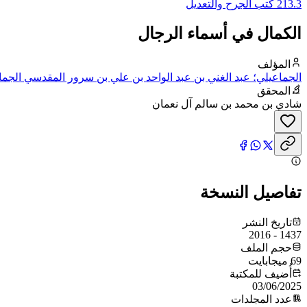
213.3 كتب الجرح والتعديل
الكمال في أسماء الرجال
المؤلف
الجماعيلي؛ عبد الغني بن عبد الواحد بن علي بن سرور المقدسي الجما
المحقق
شادي بن محمد بن سالم آل نعمان
تفاصيل النسخة
تاريخ النشر
1437 - 2016
حجم الملف
69 ميجابايت
أُضيف للمكتبة
03/06/2025
عدد المجلدات