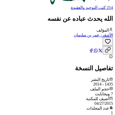
214 كتب التوحيد والعقيدة
الله يحدث عباده عن نفسه
المؤلف
الأشقر، عمر بن سليمان
تفاصيل النسخة
تاريخ النشر
1435 - 2014
حجم الملف
7 ميجابايت
أُضيف للمكتبة
04/27/2015
عدد المجلدات
1