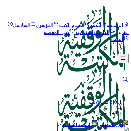
الرئيسية
الكتب
أقسام الكتب
المؤلفون
السلاسل
القرون
الكلمات المفتاحية
كتبي المفضلة
البحث
810 كتب الأدب
/
المحاسن والأضداد - ت: سويد
الرق المنشور
المكتبة الشاملة