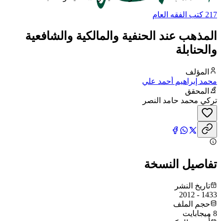
217 كتب الفقه العام
المذهب عند الحنفية والمالكية والشافعية
والحنابلة
المؤلف
محمد إبراهيم أحمد علي
المحقق
تركي محمد حامد النصر
تفاصيل النسخة
تاريخ النشر
1433 - 2012
حجم الملف
8 ميجابايت