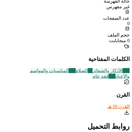
حالة الفهرسة
غير مفهرس
عدد الصفحات
0
حجم الملف
0 ميجابايت
الكلمات المفتاحية
124
الأذكار والشعائر
93
الصلاة
352
المناسبات والمواسم
والأعياد
677
فقه عام
القرن
القرن 10 هـ
روابط التحميل