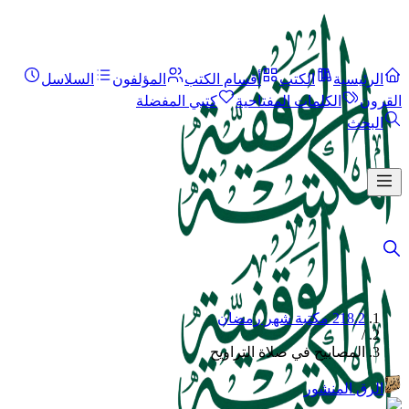
الرئيسية
الكتب
أقسام الكتب
المؤلفون
السلاسل
القرون
الكلمات المفتاحية
كتبي المفضلة
البحث
218.2 مكتبة شهر رمضان
/
المصابيح في صلاة التراويح
الرق المنشور