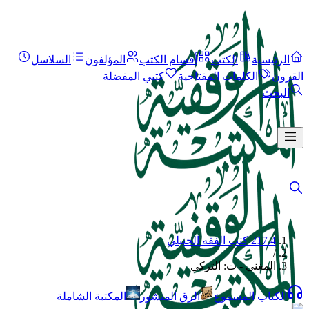
الرئيسية
الكتب
أقسام الكتب
المؤلفون
السلاسل
القرون
الكلمات المفتاحية
كتبي المفضلة
البحث
217.4 كتب الفقه الحنبلي
/
المغني - ت: التركي
الكتاب المسموع
الرق المنشور
المكتبة الشاملة