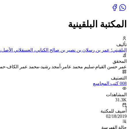
المكتبة البلقينية
تأليف
البلقيني؛ عمر بن رسلان بن نصير بن صالح الكناني، العسقلاني الأصل،
المحقق
عمر حسن القيام-سليم محمد عامر-أمجد رشيد-محمد عمر الكاف-حمز
التصنيف
008 كتب المجاميع
المشاهدات
31.3K
أُضيف للمكتبة
02/18/2019
حالة الفهرسة