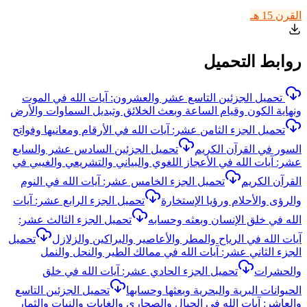
القرن 15 هـ
روابط التحميل
تحميل الجزئين التاسع عشر والعشرون: آيات الله في الموت
ونهاية الكون وقيام الساعة وبعث الخلائق وتبديل السماوات والأرض
تحميل الجزء الثامن عشر: آيات الله في الأرقام ومعانيها وفواتح
السور في القرآن الكريم
تحميل الجزئين السادس عشر والسابع
عشر: آيات الله في الأعجاز اللغوي والبياني والتشريعي والغيبي في
القرآن الكريم
تحميل الجزء الخامس عشر: آيات الله في النوم
والرؤى والأحلام ورؤيا الإستخارة
تحميل الجزء الرابع عشر: آيات
الله في خلق الإنسان وبعثه وحسابه
تحميل الجزء الثالث عشر:
آيات الله في الرياح والمطر والأعاصير والبراكين والزلازل
تحميل
الجزء الثاني عشر: آيات الله في ممالك الطير والنحل والنمل
والحشرات
تحميل الجزء الحادي عشر: آيات الله في خلق
الحيوانات البرية والبحرية وبعثها وحسابها
تحميل الجزئين التاسع
والعاشر: آيات الله في الجبال والصحاري والغابات والنبات والثمار