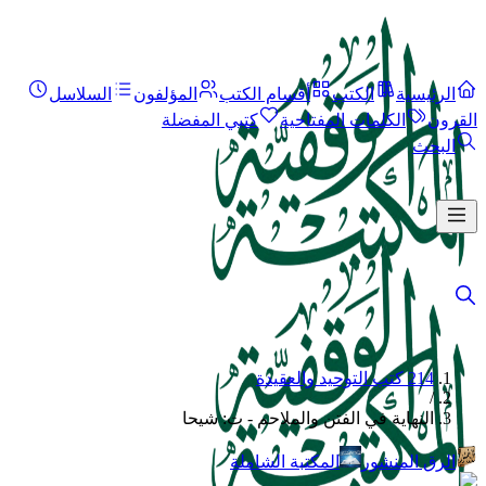
الرئيسية
الكتب
أقسام الكتب
المؤلفون
السلاسل
القرون
الكلمات المفتاحية
كتبي المفضلة
البحث
214 كتب التوحيد والعقيدة
/
النهاية في الفتن والملاحم - ت: شيحا
الرق المنشور
المكتبة الشاملة