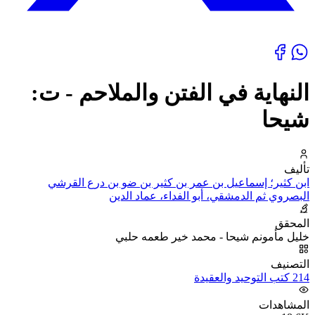
النهاية في الفتن والملاحم - ت:
شيحا
تأليف
ابن كثير؛ إسماعيل بن عمر بن كثير بن ضو بن درع القرشي
البصروي ثم الدمشقي، أبو الفداء، عماد الدين
المحقق
خليل مأمونم شيحا - محمد خير طعمه حلبي
التصنيف
214 كتب التوحيد والعقيدة
المشاهدات