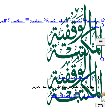
الرئيسية
الكتب
أقسام الكتب
المؤلفون
السلاسل
القر
البحث
214 كتب التوحيد والعقيدة
/
النهاية في الفتن والملاحم - ت: عبد العزيز
الرق المنشور
المكتبة الشاملة