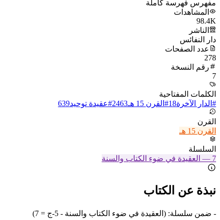
مفهرس فهرسة كاملة
المشاهدات
98.4K
الناشر
دار النفائس
عدد الصفحات
278
رقم النسخة
7
الكلمات المفتاحية
#
الدار الآخرة
18
#
القرن 15 هـ
2463
#
عقيدة توحيد
639
القرن
القرن 15 هـ
السلسلة
7
—
العقيدة في ضوء الكتاب والسنة
نبذة عن الكتاب
- ضمن سلسلة: (العقيدة في ضوء الكتاب والسنة - 5-ج = 7)