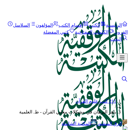
الرئيسية
الكتب
أقسام الكتب
المؤلفون
السلاسل
القرون
الكلمات المفتاحية
كتبي المفضلة
البحث
211 كتب علوم القرآن
/
باهر البرهان في مشكلات معاني القرآن - ط. العلمية
الرق المنشور
المكتبة الشاملة