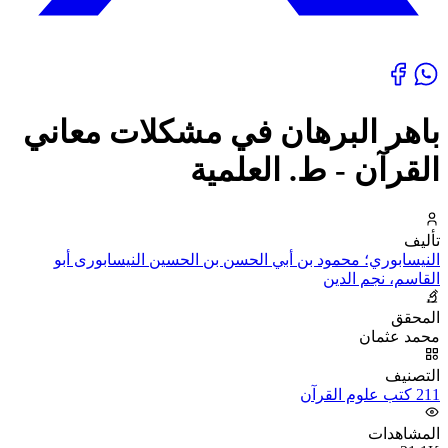
باهر البرهان في مشكلات معاني
القرآن - ط. العلمية
تأليف
النيسابوري؛ محمود بن أبي الحسن بن الحسين النيسابورى أبو
القاسم، نجم الدين
المحقق
محمد عثمان
التصنيف
211 كتب علوم القرآن
المشاهدات