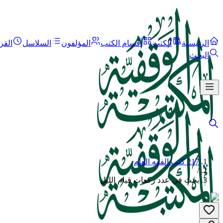
الرئيسية
الكتب
أقسام الكتب
المؤلفون
السلاسل
القر
البحث
217 كتب الفقه العام
/
بحث في عدد ركعات قيام الليل